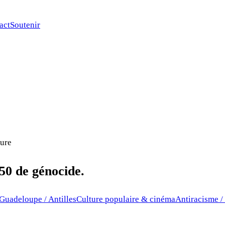
act
Soutenir
ture
50 de génocide.
 Guadeloupe / Antilles
Culture populaire & cinéma
Antiracisme /