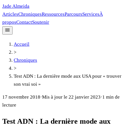
Jade Almeida
Articles
Chroniques
Ressources
Parcours
Services
À
propos
Contact
Soutenir
Accueil
>
Chroniques
>
Test ADN : La dernière mode aux USA pour « trouver
son vrai soi »
17 novembre 2018
·
Mis à jour le
22 janvier 2023
·
1
min de
lecture
Test ADN : La dernière mode aux