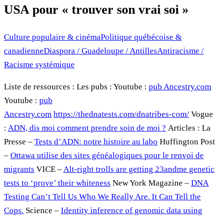
USA pour « trouver son vrai soi »
Culture populaire & cinéma
Politique québécoise &
canadienne
Diaspora / Guadeloupe / Antilles
Antiracisme /
Racisme systémique
Liste de ressources : Les pubs : Youtube :
pub Ancestry.com
Youtube :
pub
Ancestry.com
https://thednatests.com/dnatribes-com/
Vogue
:
ADN, dis moi comment prendre soin de moi ?
Articles : La
Presse –
Tests d’ADN: notre histoire au labo
Huffington Post
–
Ottawa utilise des sites généalogiques pour le renvoi de
migrants
VICE –
Alt-right trolls are getting 23andme genetic
tests to ‘prove’ their whiteness
New York Magazine –
DNA
Testing Can’t Tell Us Who We Really Are. It Can Tell the
Cops.
Science –
Identity inference of genomic data using