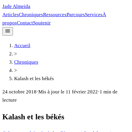
Jade Almeida
Articles
Chroniques
Ressources
Parcours
Services
À
propos
Contact
Soutenir
Accueil
>
Chroniques
>
Kalash et les békés
24 octobre 2018
·
Mis à jour le
11 février 2022
·
1
min de
lecture
Kalash et les békés