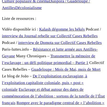
Culture populaire & cinéma
Diaspora / Guadeloupe /
Antilles
Décolonialisme
Liste de ressources :
Vidéo disponible ici :
Kalash dégomme les békés
Podcast /
interview du
Journal rebelle sur Collectif Cases Rebelles
Podcast /
interview de Domota sur
Collectif Cases Rebelles
Paris-luttes.info –
Résistance et lutte armée aux Antilles-
Guyane
Many Chroniques –
Transmettre la mémoire de
l’esclavage : un défi politique primordial – Partie 1
Collectif
Cases Rebelles –
Guadeloupe : Mois de Mai, mois de Mort
Le blog de João –
De l’exploitation esclavagiste, à
l’exploitation capitaliste coloniale, puis « post »
coloniale
Esclavage et débat autour des dates de
commémoration de l’abolition : sortons de la tutelle de l’État
français
Rompre avec le paradigme central de « l’abolition »