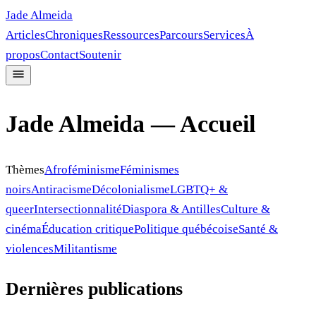
Jade Almeida
Articles
Chroniques
Ressources
Parcours
Services
À
propos
Contact
Soutenir
Jade Almeida — Accueil
Thèmes
Afroféminisme
Féminismes
noirs
Antiracisme
Décolonialisme
LGBTQ+ &
queer
Intersectionnalité
Diaspora & Antilles
Culture &
cinéma
Éducation critique
Politique québécoise
Santé &
violences
Militantisme
Dernières publications